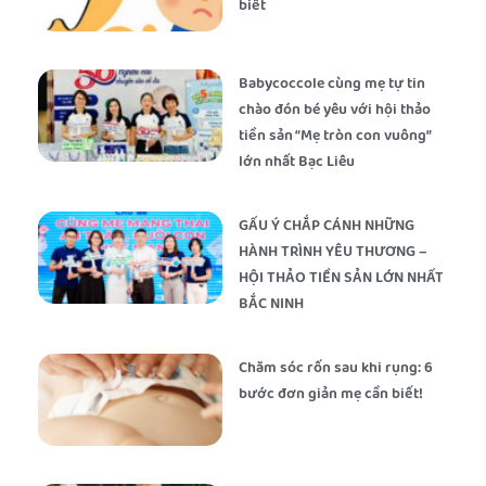
biết
Babycoccole cùng mẹ tự tin
chào đón bé yêu với hội thảo
tiền sản “Mẹ tròn con vuông”
lớn nhất Bạc Liêu
GẤU Ý CHẮP CÁNH NHỮNG
HÀNH TRÌNH YÊU THƯƠNG –
HỘI THẢO TIỀN SẢN LỚN NHẤT
BẮC NINH
Chăm sóc rốn sau khi rụng: 6
bước đơn giản mẹ cần biết!