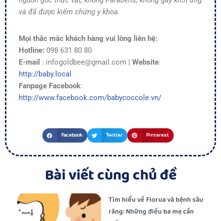
nguồn gốc thực vật, không Parabens, không gây kích ứng
và đã được kiểm chứng y khoa.
Mọi thắc mắc khách hàng vui lòng liên hệ:
Hotline:
098 631 80 80
E-mail
: infogoldbee@gmail.com |
Website
:
http://baby.local
Fanpage Facebook
:
http://www.facebook.com/babycoccole.vn/
Facebook
Twitter
Pinterest
Bài viết cùng chủ đề
Tìm hiểu về Florua và bệnh sâu
răng: Những điều ba mẹ cần