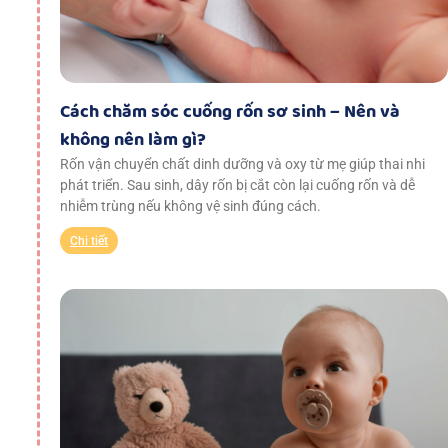
Cách chăm sóc cuống rốn sơ sinh – Nên và
không nên làm gì?
Rốn vận chuyển chất dinh dưỡng và oxy từ mẹ giúp thai nhi
phát triển. Sau sinh, dây rốn bị cắt còn lại cuống rốn và dễ
nhiễm trùng nếu không vệ sinh đúng cách.
Chi tiết