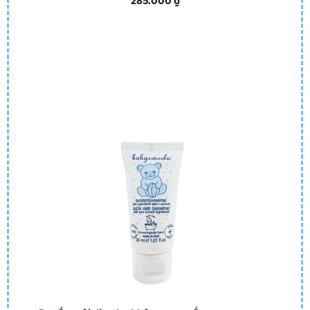
285.000
₫