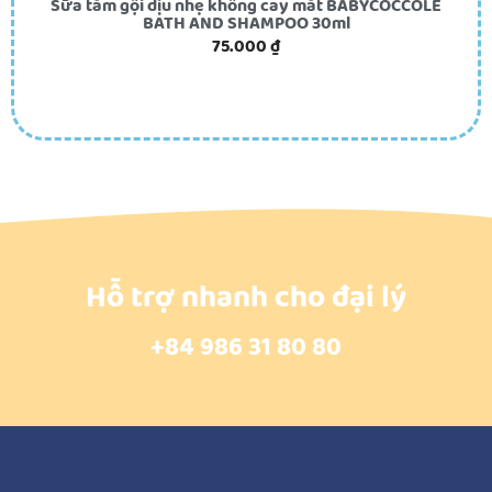
Sữa tắm gội dịu nhẹ không cay mắt BABYCOCCOLE
BATH AND SHAMPOO 30ml
75.000
₫
Hỗ trợ nhanh cho đại lý
+84 986 31 80 80