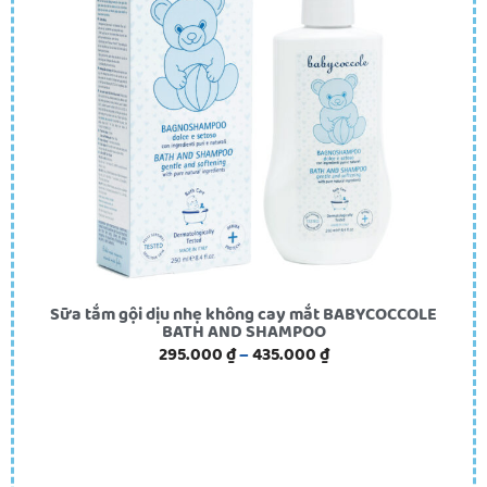
Sữa tắm gội dịu nhẹ không cay mắt BABYCOCCOLE
BATH AND SHAMPOO
295.000
₫
–
435.000
₫