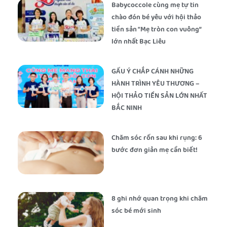
Babycoccole cùng mẹ tự tin
chào đón bé yêu với hội thảo
tiền sản “Mẹ tròn con vuông”
lớn nhất Bạc Liêu
GẤU Ý CHẮP CÁNH NHỮNG
HÀNH TRÌNH YÊU THƯƠNG –
HỘI THẢO TIỀN SẢN LỚN NHẤT
BẮC NINH
Chăm sóc rốn sau khi rụng: 6
bước đơn giản mẹ cần biết!
8 ghi nhớ quan trọng khi chăm
sóc bé mới sinh