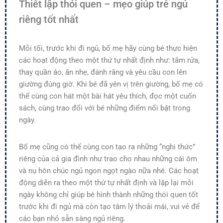
Thiết lập thói quen – mẹo giúp trẻ ngủ
riêng tốt nhất
Mỗi tối, trước khi đi ngủ, bố mẹ hãy cùng bé thực hiện
các hoạt động theo một thứ tự nhất định như: tắm rửa,
thay quần áo, ăn nhẹ, đánh răng và yêu cầu con lên
giường đúng giờ. Khi bé đã yên vị trên giường, bố mẹ có
thể cùng con hát một bài hát yêu thích, đọc một cuốn
sách, cùng trao đổi với bé những điểm nổi bật trong
ngày.
Bố mẹ cũng có thể cùng con tạo ra những “nghi thức”
riêng của cả gia đình như trao cho nhau những cái ôm
và nụ hôn chúc ngủ ngon ngọt ngào nữa nhé. Các hoạt
động diễn ra theo một thứ tự nhất định và lặp lại mỗi
ngày không chỉ giúp bé hình thành những thói quen tốt
trước khi đi ngủ mà còn tạo tâm lý thoải mái, vui vẻ để
các bạn nhỏ sẵn sàng ngủ riêng.