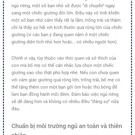
ngủ riêng, một số bạn nhỏ sẽ được “di chuyển” ngay
sang một chiếc giường đôi lớn. Điều này vô tình khiến
một số bạn nhỏ cảm thấy rất lạ lẫm, trống trải và thậm
chí là thấy sợ hãi với kích thước quá rộng lớn của chiếc
giường (vì các bạn ý đang quen nằm ở một chiếc
giường diện tích nhỏ hơn hoặc… có nhiều người hơn).
Chính vì vậy, tùy thuộc vào thói quen và sở thích của
con mà bố mẹ có thể cân nhắc lựa chọn một chiếc
giường sao cho thật phù hợp nhé. Nếu con chưa quen
với cảm giác giường quá rộng lớn, trống trải, bố mẹ có
thể tặng thêm con một bạn gối ôm hoặc thú bông để
làm bạn đồng hành mỗi đêm. Đảm bảo việc ngủ riêng
sẽ dễ dàng hơn và không có nhiều điều “đáng sợ” nữa
đâu.
Chuẩn bị môi trường ngủ an toàn và thiên