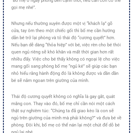
“Bố mẹ ở ngay phòng bên cạnh thôi, nếu cần con có thể
gọi mẹ nhé”.
Nhưng nếu thường xuyên được một vị “khách lạ” gõ
cửa, tay ôm theo một chiếc gối thì bố mẹ cần hướng
dẫn bé trở lại phòng và tỏ thái độ “cương quyết” hơn.
Nếu bạn dễ dàng “thỏa hiệp” với bé, việc rèn cho bé thói
quen ngủ riêng sẽ khó khăn và mất thời gian hơn rất
nhiều đấy. Việc cho bé thấy không có ngoại lệ cho việc
mang gối sang phòng bố mẹ “ngủ ké” sẽ giúp các bạn
nhỏ hiểu rằng hành động đó là không được và dần dần
bé sẽ nằm ngoan trên giường của mình.
Thái độ cương quyết không có nghĩa là gay gắt, quát
mắng con. Thay vào đó, bố mẹ chỉ cần nói một cách
thật sự nghiêm túc: “Chúng ta đã giao kèo là con sẽ
ngủ trên giường của mình mà phải không?” và đưa bé về
phòng. Đôi khi, bố mẹ có thể nán lại một chút để dỗ bé
ngủ lại nhé.