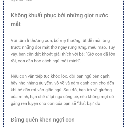
Không khuất phục bởi những giọt nước
mắt
Với tâm lí thương con, bố mẹ thường rất dễ mủi lòng
trước những đôi mắt thơ ngây rưng rưng, mếu máo. Tuy
vậy, bạn cần dứt khoát giải thích với bé: “Giờ con đã lớn
rồi, con cần học cách ngủ một mình”.
Nếu con vẫn tiếp tục khóc lóc, đòi bạn ngủ bên cạnh,
hãy nhẹ nhàng âu yếm, vỗ về và nằm cạnh con cho đến
khi bé dần rơi vào giấc ngủ. Sau đó, bạn trở về giường
của mình, hạn chế ở lại ngủ cùng bé, nếu không mọi cố
gắng rèn luyện cho con của bạn sẽ “thất bại” đó.
Đừng quên khen ngợi con