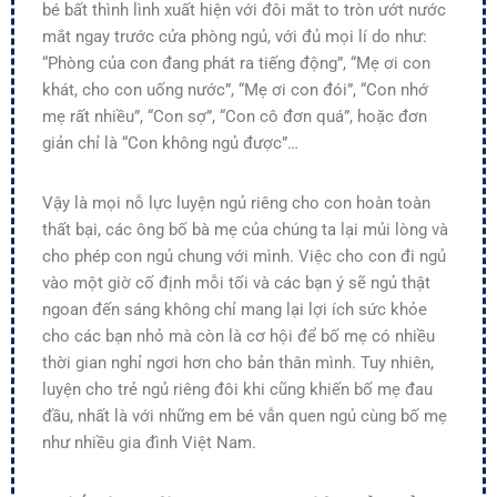
bé bất thình lình xuất hiện với đôi mắt to tròn ướt nước
mắt ngay trước cửa phòng ngủ, với đủ mọi lí do như:
“Phòng của con đang phát ra tiếng động”, “Mẹ ơi con
khát, cho con uống nước”, “Mẹ ơi con đói”, “Con nhớ
mẹ rất nhiều”, “Con sợ”, “Con cô đơn quá”, hoặc đơn
giản chỉ là “Con không ngủ được”…
Vậy là mọi nỗ lực luyện ngủ riêng cho con hoàn toàn
thất bại, các ông bố bà mẹ của chúng ta lại mủi lòng và
cho phép con ngủ chung với mình. Việc cho con đi ngủ
vào một giờ cố định mỗi tối và các bạn ý sẽ ngủ thật
ngoan đến sáng không chỉ mang lại lợi ích sức khỏe
cho các bạn nhỏ mà còn là cơ hội để bố mẹ có nhiều
thời gian nghỉ ngơi hơn cho bản thân mình. Tuy nhiên,
luyện cho trẻ ngủ riêng đôi khi cũng khiến bố mẹ đau
đầu, nhất là với những em bé vẫn quen ngủ cùng bố mẹ
như nhiều gia đình Việt Nam.