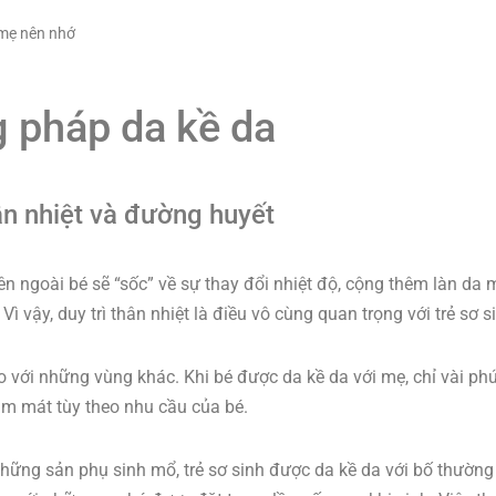
 mẹ nên nhớ
g pháp da kề da
hân nhiệt và đường huyết
ên ngoài bé sẽ “sốc” về sự thay đổi nhiệt độ, cộng thêm làn da
 vậy, duy trì thân nhiệt là điều vô cùng quan trọng với trẻ sơ s
so với những vùng khác. Khi bé được da kề da với mẹ, chỉ vài phú
àm mát tùy theo nhu cầu của bé.
những sản phụ sinh mổ, trẻ sơ sinh được da kề da với bố thường