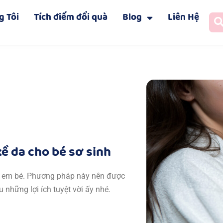
g Tôi
Tích điểm đổi quà
Blog
Liên Hệ
ề da cho bé sơ sinh
ho em bé. Phương pháp này nên được
u những lợi ích tuyệt vời ấy nhé.