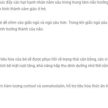
húc đẩy các hạt hạnh nhân nằm sâu trong trung tâm não trưởng
và hình thành cảm giác ở trẻ.
bé dễ chìm vào giấc ngủ và ngủ sâu hơn. Trong khi giấc ngủ sâu 
rình trưởng thành của não.
 tiêu hóa của bé sẽ được phục hồi về trạng thái cân bằng, các v
n tích bề mặt ruột tăng, khả năng hấp thu dinh dưỡng nhờ thế cũ
m hàm lượng cortisol và somatostatin, hỗ trợ tiêu hóa thức ăn t