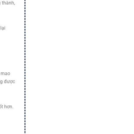
 thành,
lại
i mao
ng được
ốt hơn.