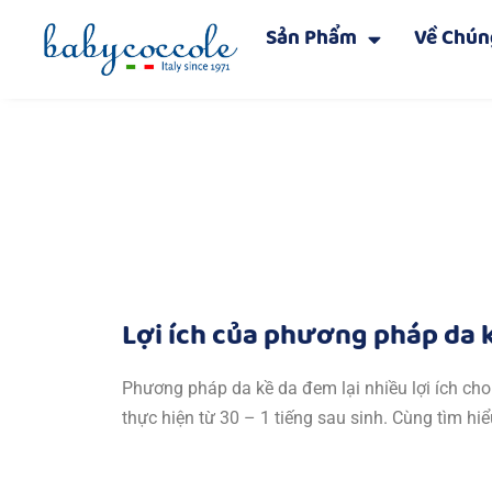
Sản Phẩm
Về Chún
Chuyển
tới
nội
dung
Lợi ích của phương pháp da k
Phương pháp da kề da đem lại nhiều lợi ích c
thực hiện từ 30 – 1 tiếng sau sinh. Cùng tìm hiể