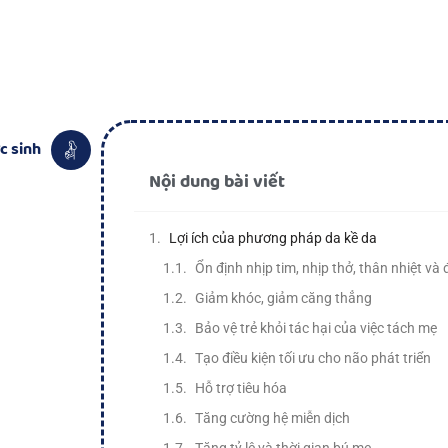
c sinh
Nội dung bài viết
Lợi ích của phương pháp da kề da
Ổn định nhịp tim, nhịp thở, thân nhiệt và
Giảm khóc, giảm căng thẳng
Bảo vệ trẻ khỏi tác hại của việc tách mẹ
Tạo điều kiện tối ưu cho não phát triển
Hỗ trợ tiêu hóa
Tăng cường hệ miễn dịch
Tăng tỷ lệ và thời gian bú mẹ