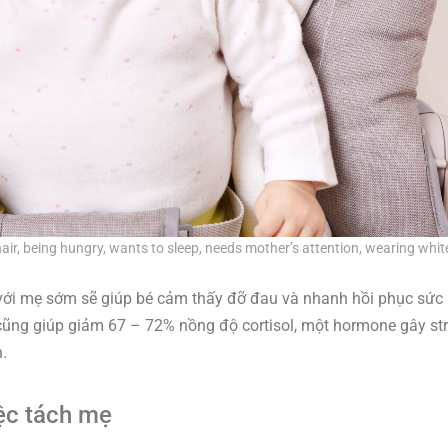
hair, being hungry, wants to sleep, needs mother’s attention, wearing white
a với mẹ sớm sẽ giúp bé cảm thấy đỡ đau và nhanh hồi phục sức
 cũng giúp giảm 67 – 72% nồng độ cortisol, một hormone gây st
.
iệc tách mẹ