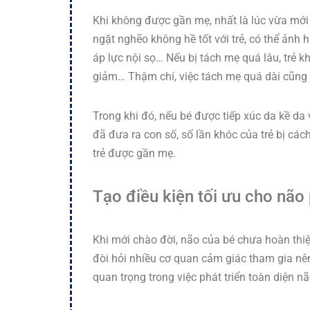
Khi không được gần mẹ, nhất là lúc vừa mới c
ngặt nghẽo không hề tốt với trẻ, có thể ảnh
áp lực nội sọ… Nếu bị tách mẹ quá lâu, trẻ 
giảm… Thậm chí, việc tách mẹ quá dài cũng 
Trong khi đó, nếu bé được tiếp xúc da kề da 
đã đưa ra con số, số lần khóc của trẻ bị cách
trẻ được gần mẹ.
Tạo điều kiện tối ưu cho não 
Khi mới chào đời, não của bé chưa hoàn thiện
đòi hỏi nhiều cơ quan cảm giác tham gia nên 
quan trọng trong việc phát triển toàn diện nã