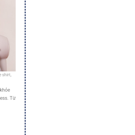
 shirt,
 khỏe
ress. Từ