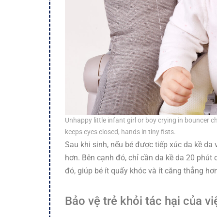
Unhappy little infant girl or boy crying in bouncer c
keeps eyes closed, hands in tiny fists.
Sau khi sinh, nếu bé được tiếp xúc da kề d
hơn. Bên cạnh đó, chỉ cần da kề da 20 phút
đó, giúp bé ít quấy khóc và ít căng thẳng hơn
Bảo vệ trẻ khỏi tác hại của v