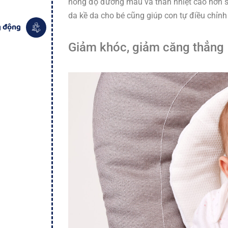
nồng độ đường máu và thân nhiệt cao hơn so
da kề da cho bé cũng giúp con tự điều chỉnh 
g động
Giảm khóc, giảm căng thẳng