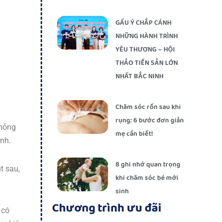
GẤU Ý CHẮP CÁNH
NHỮNG HÀNH TRÌNH
YÊU THƯƠNG – HỘI
THẢO TIỀN SẢN LỚN
NHẤT BẮC NINH
Chăm sóc rốn sau khi
rụng: 6 bước đơn giản
 mỏng
mẹ cần biết!
inh.
8 ghi nhớ quan trọng
t sau,
khi chăm sóc bé mới
sinh
Chương trình ưu đãi
 có