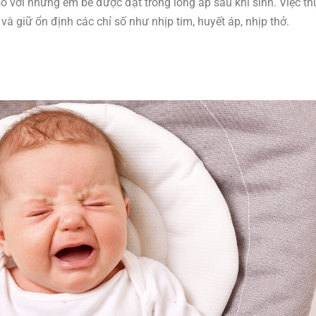
 với những em bé được đặt trong lồng ấp sau khi sinh. Việc th
và giữ ổn định các chỉ số như nhịp tim, huyết áp, nhịp thở.