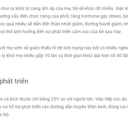
hui ra khỏi tử cung ấm áp của mẹ, trẻ sẽ khóc rất nhiều. Việc 
 hưởng xấu đến chức năng của phổi, tăng hormone gây stress, l
khóc quá nhiều sẽ dẫn đến thân nhiệt giảm, đường huyết giảm, nh
có thể ảnh hưởng đến sự phát triển cảm xúc của bé sau này.
với mẹ sớm sẽ giảm thiểu rõ rệt tình trạng này bởi có nhiều ngh
 ly khỏi mẹ nhiều gấp 10 lần và thời gian khóc dài hơn tới 40 lầ
phát triển
 và kích thước chỉ bằng 25% so với người lớn. Việc tiếp xúc da
nó hỗ trợ phát triển các đường dẫn truyền thần kinh, đóng vai 
o bộ.