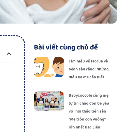
Bài viết cùng chủ đề
Tìm hiểu về Florua và
bệnh sâu răng: Những
điều ba mẹ cần biết
Babycoccole cùng mẹ
tự tin chào đón bé yêu
với hội thảo tiền sản
“Mẹ tròn con vuông”
lớn nhất Bạc Liêu