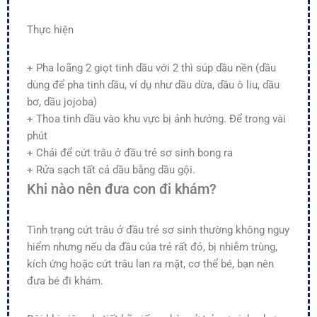
Thực hiện
+ Pha loãng 2 giọt tinh dầu với 2 thì súp dầu nền (dầu
dùng để pha tinh dầu, ví dụ như dầu dừa, dầu ô liu, dầu
bơ, dầu jojoba)
+ Thoa tinh dầu vào khu vực bị ảnh hưởng. Để trong vài
phút
+ Chải để cứt trâu ở đầu trẻ sơ sinh bong ra
+ Rửa sạch tất cả dầu bằng dầu gội.
Khi nào nên đưa con đi khám?
Tình trạng cứt trâu ở đầu trẻ sơ sinh thường không nguy
hiểm nhưng nếu da đầu của trẻ rất đỏ, bị nhiễm trùng,
kích ứng hoặc cứt trâu lan ra mặt, cơ thể bé, bạn nên
đưa bé đi khám.