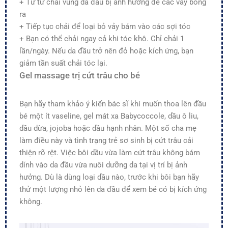
+ Từ từ chải vùng da đầu bị ảnh hưởng để các vảy bong
ra
+ Tiếp tục chải để loại bỏ vảy bám vào các sợi tóc
+ Bạn có thể chải ngay cả khi tóc khô. Chỉ chải 1
lần/ngày. Nếu da đầu trở nên đỏ hoặc kích ứng, bạn
giảm tần suất chải tóc lại.
Gel massage trị cứt trâu cho bé
Bạn hãy tham khảo ý kiến bác sĩ khi muốn thoa lên đầu
bé một ít vaseline, gel mát xa Babycoccole, dầu ô liu,
dầu dừa, jojoba hoặc dầu hạnh nhân. Một số cha mẹ
làm điều này và tình trạng trẻ sơ sinh bị cứt trâu cải
thiện rõ rệt. Việc bôi dầu vừa làm cứt trâu không bám
dính vào da đầu vừa nuôi dưỡng da tại vị trí bị ảnh
hưởng. Dù là dùng loại dầu nào, trước khi bôi bạn hãy
thử một lượng nhỏ lên da đầu để xem bé có bị kích ứng
không.