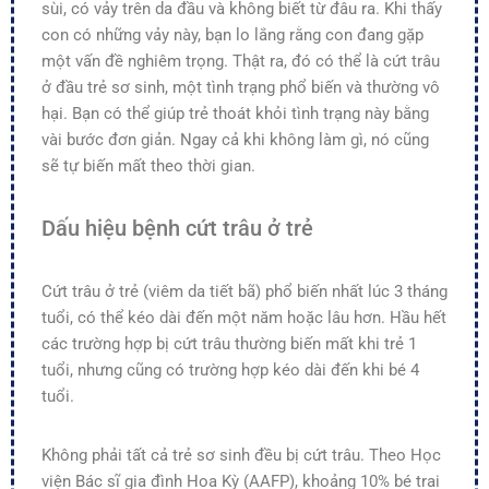
sùi, có vảy trên da đầu và không biết từ đâu ra. Khi thấy
con có những vảy này, bạn lo lắng rằng con đang gặp
một vấn đề nghiêm trọng. Thật ra, đó có thể là cứt trâu
ở đầu trẻ sơ sinh, một tình trạng phổ biến và thường vô
hại. Bạn có thể giúp trẻ thoát khỏi tình trạng này bằng
vài bước đơn giản. Ngay cả khi không làm gì, nó cũng
sẽ tự biến mất theo thời gian.
Dấu hiệu bệnh cứt trâu ở trẻ
Cứt trâu ở trẻ (viêm da tiết bã) phổ biến nhất lúc 3 tháng
tuổi, có thể kéo dài đến một năm hoặc lâu hơn. Hầu hết
các trường hợp bị cứt trâu thường biến mất khi trẻ 1
tuổi, nhưng cũng có trường hợp kéo dài đến khi bé 4
tuổi.
Không phải tất cả trẻ sơ sinh đều bị cứt trâu. Theo Học
viện Bác sĩ gia đình Hoa Kỳ (AAFP), khoảng 10% bé trai