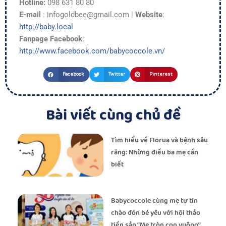
Hotline:
098 631 80 80
E-mail
: infogoldbee@gmail.com |
Website
:
http://baby.local
Fanpage Facebook
:
http://www.facebook.com/babycoccole.vn/
Facebook
Twitter
Pinterest
Bài viết cùng chủ đề
Tìm hiểu về Florua và bệnh sâu
răng: Những điều ba mẹ cần
biết
Babycoccole cùng mẹ tự tin
chào đón bé yêu với hội thảo
tiền sản “Mẹ tròn con vuông”