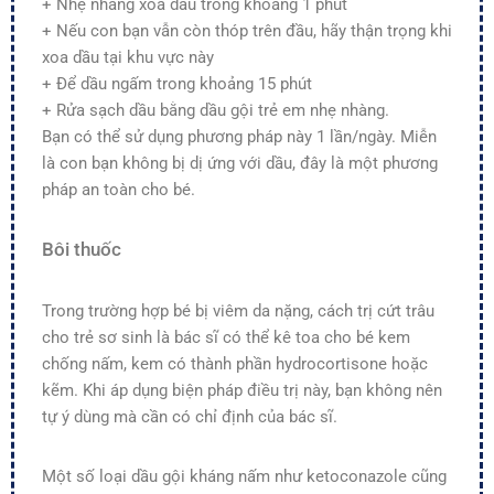
+ Nhẹ nhàng xoa dầu trong khoảng 1 phút
+ Nếu con bạn vẫn còn thóp trên đầu, hãy thận trọng khi
xoa dầu tại khu vực này
+ Để dầu ngấm trong khoảng 15 phút
+ Rửa sạch dầu bằng dầu gội trẻ em nhẹ nhàng.
Bạn có thể sử dụng phương pháp này 1 lần/ngày. Miễn
là con bạn không bị dị ứng với dầu, đây là một phương
pháp an toàn cho bé.
Bôi thuốc
Trong trường hợp bé bị viêm da nặng, cách trị cứt trâu
cho trẻ sơ sinh là bác sĩ có thể kê toa cho bé kem
chống nấm, kem có thành phần hydrocortisone hoặc
kẽm. Khi áp dụng biện pháp điều trị này, bạn không nên
tự ý dùng mà cần có chỉ định của bác sĩ.
Một số loại dầu gội kháng nấm như ketoconazole cũng