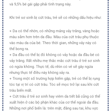
và 9,5% bé gái gặp phải tình trạng này.
Khi trẻ sơ sinh bị cứt trâu, trẻ sẽ có những dấu hiệu như:
+ Da có thể nhờn, có những mảng vảy trắng, vàng hoặc
màu sẫm hơn trên da đầu. Màu của cứt trâu phụ thuộc
vào màu da của bé. Theo thời gian, những vảy này có
thể bong ra.
+ Da đầu có thể bị đỏ không có vảy hoặc da đầu bé có
vảy trắng. Rất nhiều mẹ thắc mắc cứt trâu ở trẻ sơ sinh
có ngứa không. Thực tế, dù nhìn có vẻ sẽ gây ngứa
nhưng thực tế điều này không xảy ra.
+ Trong một số trường hợp hiếm gặp, trẻ có thể bị rụng
tóc tại vị trí có cứt trâu. Tóc sẽ mọc trở lại sau khi cứt
trâu biến mất.
+ Cứt trâu ở trẻ sơ sinh hay viêm da tiết bã cũng có thể
xuất hiện ở các bộ phận khác của cơ thể ngoài da đầu.
Những nơi phổ biến là: trên mặt, đằng sau tai, khu vực