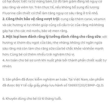
có hại được tiết ra từ mảng bám, từ đó làm giảm đáng kể nguy cơ
sâu răng và viêm lợi. Trên thực tế, nếu không bổ sung đủ lượng
Fluorine cần thiết có thể làm tăng nguy cơ sâu răng ở trẻ nhỏ.
2. Công thức bảo vệ răng vượt trội
: cung cấp thêm canxi, vitamin
và các hương vị tự nhiên giúp củng cố cấu trúc của răng mà không
gây hại cho các mô nướu, bảo vệ men răng.
3. Một loại kem đánh răng lý tưởng dành riêng cho răng sữa
: với
hương vị thơm dịu ngọt của táo, nhẹ nhàng; không chỉ ngăn ngừa
sâu răng mà còn làm cho răng sữa của bé chắc khỏe và khỏe mạnh
hơn. Cùng bé có thêm nhiều trải nghiệm thú vị.
4. An toàn cho bé sơ sinh khi nuốt phải bởi thành phần chiết xuất tự
nhiên.
5. Sản phẩm đã được kiểm nghiệm an toàn. Tại Việt Nam, sản phẩm
đã được Bộ Y tế cấp giấy phép lưu hành số 136937/20/CBMP-QLD.
6. Khuyên dùng cho bé từ 6 tháng tuổi.