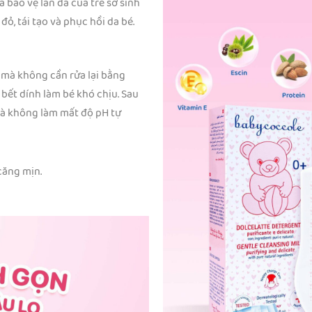
 bảo vệ làn da của trẻ sơ sinh
ỏ, tái tạo và phục hồi da bé.
ã mà không cần rửa lại bằng
bết dính làm bé khó chịu. Sau
và không làm mất độ pH tự
căng mịn.